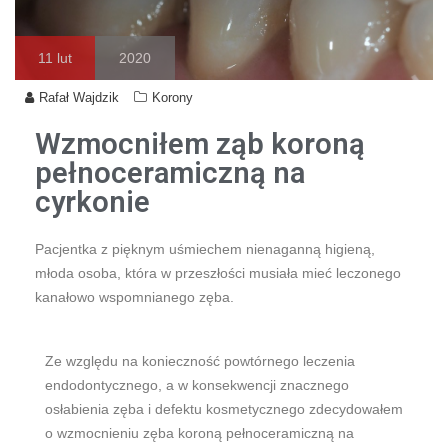
11
lut
2020
Rafał Wajdzik
Korony
Wzmocniłem ząb koroną
pełnoceramiczną na
cyrkonie
Pacjentka z pięknym uśmiechem nienaganną higieną,
młoda osoba, która w przeszłości musiała mieć leczonego
kanałowo wspomnianego zęba.
Ze względu na konieczność powtórnego leczenia
endodontycznego, a w konsekwencji znacznego
osłabienia zęba i defektu kosmetycznego zdecydowałem
o wzmocnieniu zęba koroną pełnoceramiczną na