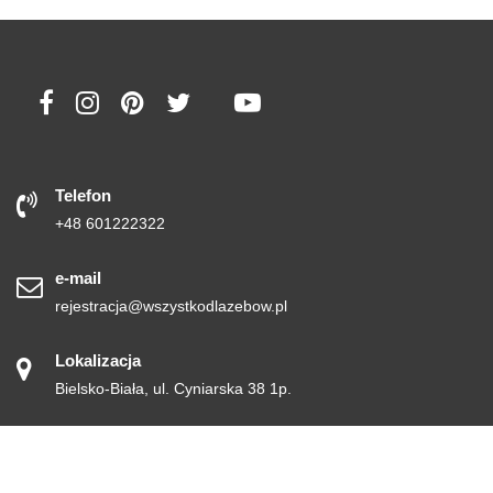
Telefon
+48 601222322
e-mail
rejestracja@wszystkodlazebow.pl
Lokalizacja
Bielsko-Biała, ul. Cyniarska 38 1p.
© All right reserved 2019
Medical Circle by
Acme Themes